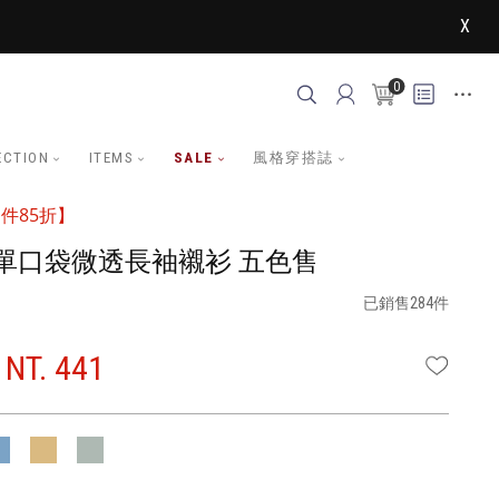
X
0
ECTION
ITEMS
SALE
風格穿搭誌
件85折】
單口袋微透長袖襯衫 五色售
已銷售284件
NT. 441
WISHLI