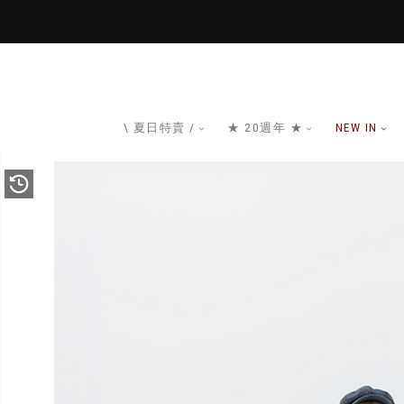
\ 夏日特賣 /
★ 20週年 ★
NEW IN