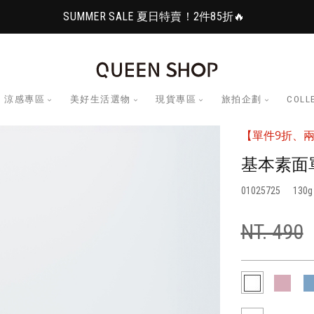
SUMMER SALE 夏日特賣！2件85折🔥
涼感專區
美好生活選物
現貨專區
旅拍企劃
COLL
【單件9折、兩
基本素面
01025725
130
NT. 490