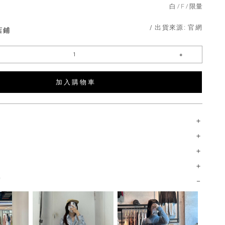
白
F
限量
/ 出貨來源:
官網
店鋪
加 入 購 物 車
薦