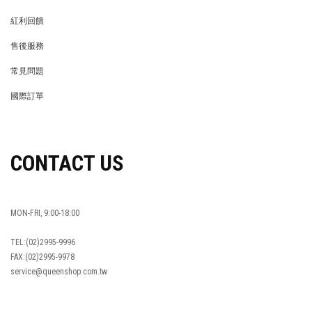
MEMBER
紅利回饋
REWARDS POINTS
售後服務
RETURN POLICY
常見問題
FAQ
國際訂單
OVERSEAS ORDERS
CONTACT US
MON-FRI, 9:00-18:00
TEL:(02)2995-9996
FAX:(02)2995-9978
service@queenshop.com.tw