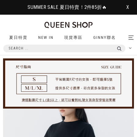
SUMMER SALE 夏日特賣！2件85折🔥
X
夏日特賣
NEW IN
現貨專區
GINNY聯名
Tog
nav