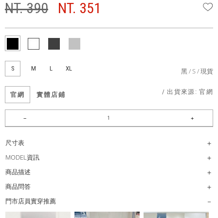
NT. 390
NT. 351
W
S
M
L
XL
黑
S
現貨
/ 出貨來源:
官網
官網
實體店鋪
尺寸表
MODEL資訊
商品描述
商品問答
門市店員實穿推薦