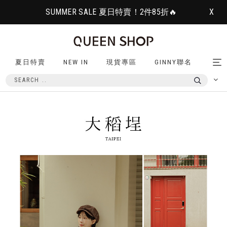
SUMMER SALE 夏日特賣！2件85折🔥
X
夏日特賣
NEW IN
現貨專區
GINNY聯名
Tog
nav