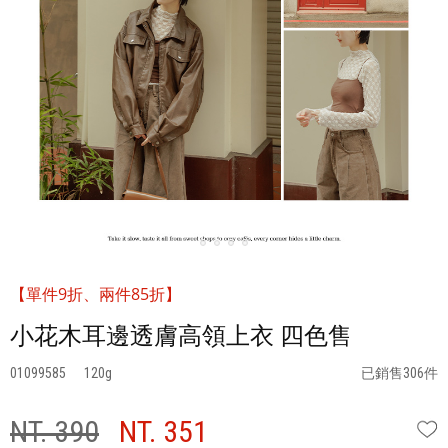
【單件9折、兩件85折】
小花木耳邊透膚高領上衣 四色售
01099585
120
已銷售306件
NT. 390
NT. 351
W