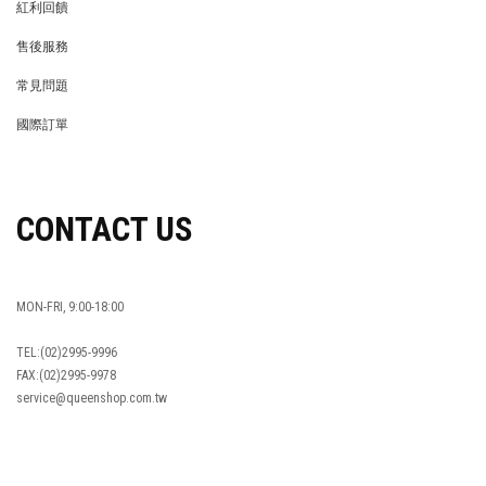
紅利回饋
REWARDS POINTS
售後服務
RETURN POLICY
常見問題
FAQ
國際訂單
OVERSEAS ORDERS
CONTACT US
MON-FRI, 9:00-18:00
TEL:(02)2995-9996
FAX:(02)2995-9978
service@queenshop.com.tw