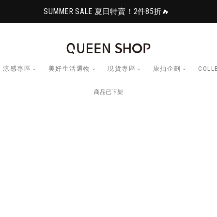
SUMMER SALE 夏日特賣！2件85折🔥
涼感專區
美好生活選物
現貨專區
旅拍企劃
COLL
商品已下架