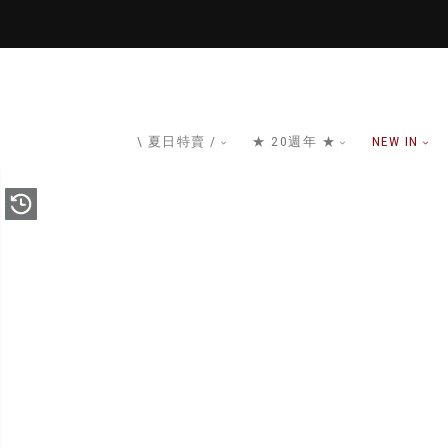
\ 夏日特賣 /
★ 20週年 ★
NEW IN