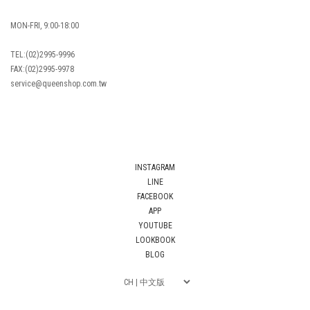
MON-FRI, 9:00-18:00
TEL:(02)2995-9996
FAX:(02)2995-9978
service@queenshop.com.tw
INSTAGRAM
LINE
FACEBOOK
APP
YOUTUBE
LOOKBOOK
BLOG