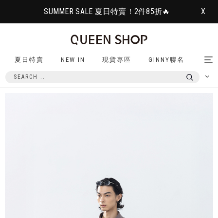
SUMMER SALE 夏日特賣！2件85折🔥
X
夏日特賣
NEW IN
現貨專區
GINNY聯名
Tog
nav