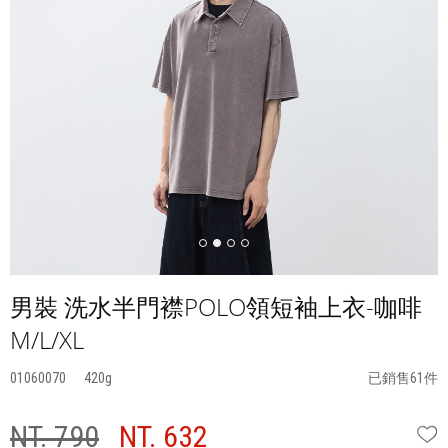
男裝 洗水半門襟POLO領短袖上衣-咖啡
M/L/XL
01060070
420
已銷售61件
NT. 790
NT. 632
W