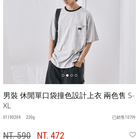
男裝 休閒單口袋撞色設計上衣 兩色售 S-
XL
01190204
230
已銷售107件
NT. 590
NT. 472
W