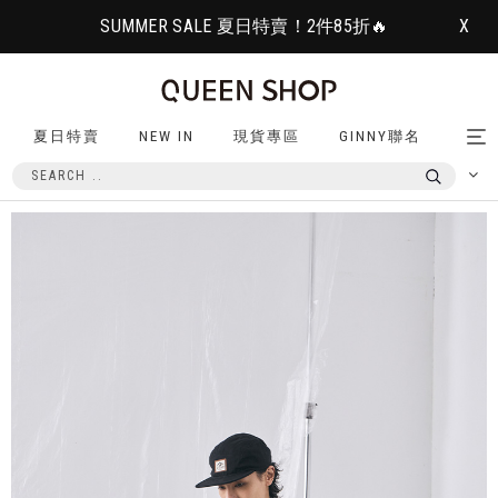
SUMMER SALE 夏日特賣！2件85折🔥
X
夏日特賣
NEW IN
現貨專區
GINNY聯名
Tog
nav