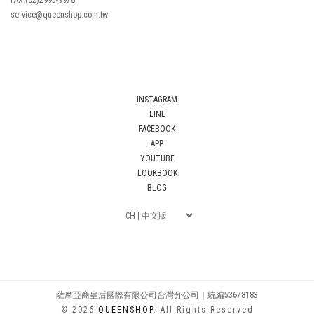
FAX:(02)2995-9978
service@queenshop.com.tw
INSTAGRAM
LINE
FACEBOOK
APP
YOUTUBE
LOOKBOOK
BLOG
薩摩亞商皇后國際有限公司台灣分公司｜統編53678183
© 2026
QUEENSHOP
. All Rights Reserved