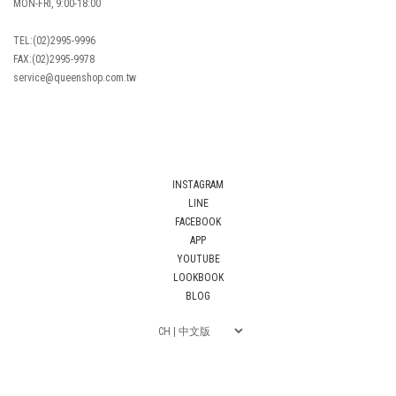
MON-FRI, 9:00-18:00
TEL:(02)2995-9996
FAX:(02)2995-9978
service@queenshop.com.tw
INSTAGRAM
LINE
FACEBOOK
APP
YOUTUBE
LOOKBOOK
BLOG