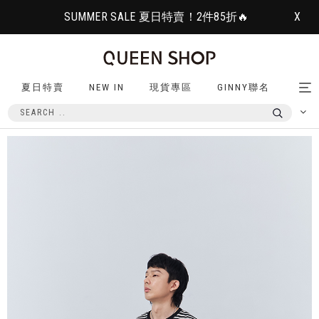
SUMMER SALE 夏日特賣！2件85折🔥
X
夏日特賣
NEW IN
現貨專區
GINNY聯名
Tog
nav