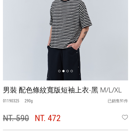
男裝 配色條紋寬版短袖上衣-黑 M/L/XL
01190325
290
已銷售91件
NT. 590
NT. 472
W