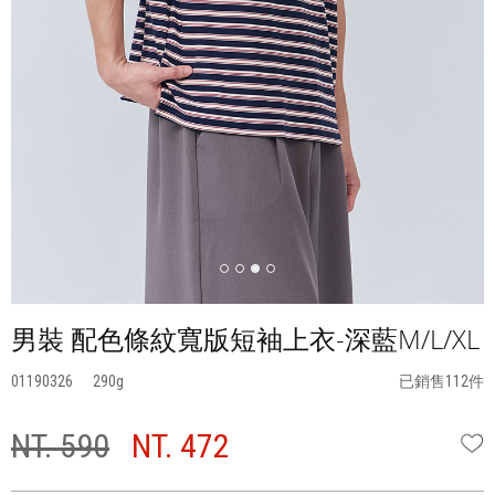
男裝 配色條紋寬版短袖上衣-深藍M/L/XL
01190326
290
已銷售112件
NT. 590
NT. 472
W