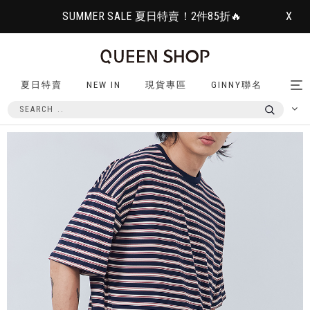
SUMMER SALE 夏日特賣！2件85折🔥
X
夏日特賣
NEW IN
現貨專區
GINNY聯名
Tog
nav