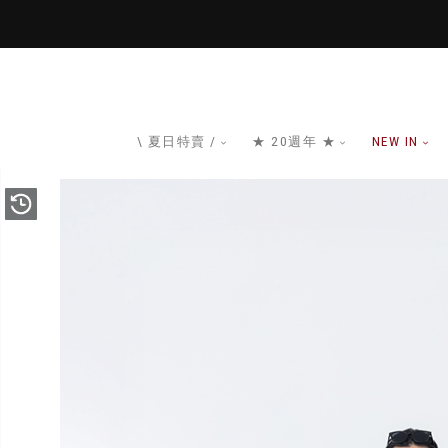
\ 夏日特賣 /
★ 20週年 ★
NEW IN