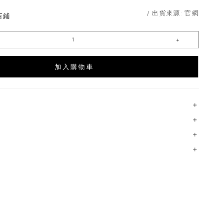
/ 出貨來源:
官網
店鋪
加 入 購 物 車