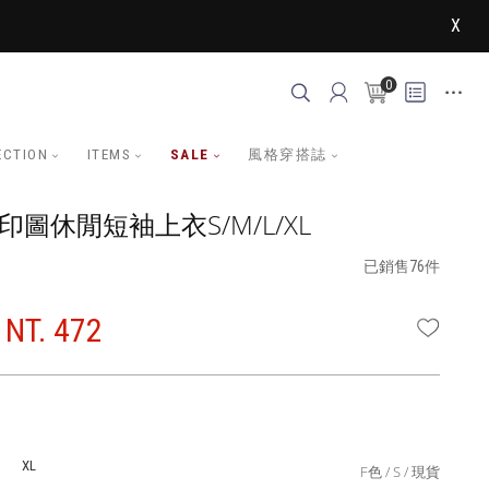
X
0
ECTION
ITEMS
SALE
風格穿搭誌
印圖休閒短袖上衣S/M/L/XL
已銷售76件
NT. 472
WISHLI
XL
F色
S
現貨