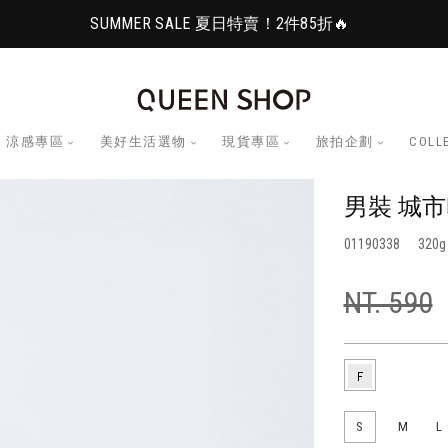
SUMMER SALE 夏日特賣！2件85折🔥
涼感專區
美好生活選物
現貨專區
旅拍企劃
COLL
男裝 城市
01190338
320
NT. 590
S
M
L