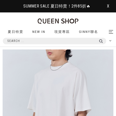
SUMMER SALE 夏日特賣！2件85折🔥
X
夏日特賣
NEW IN
現貨專區
GINNY聯名
Tog
nav