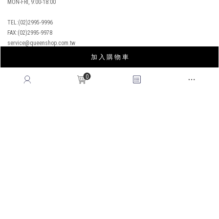
MON-FRI, 9:00-18:00
TEL:(02)2995-9996
FAX:(02)2995-9978
service@queenshop.com.tw
加 入 購 物 車
0
INSTAGRAM
LINE
FACEBOOK
APP
YOUTUBE
LOOKBOOK
BLOG