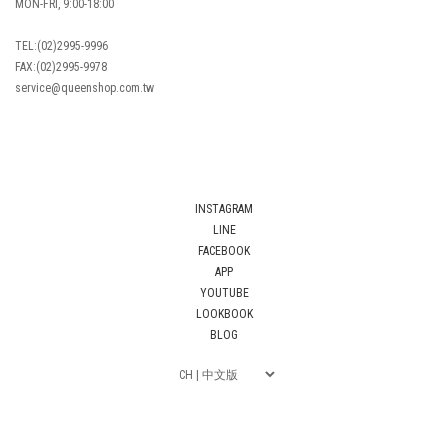
MON-FRI, 9:00-18:00
TEL:(02)2995-9996
FAX:(02)2995-9978
service@queenshop.com.tw
INSTAGRAM
LINE
FACEBOOK
APP
YOUTUBE
LOOKBOOK
BLOG