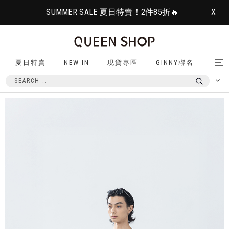
SUMMER SALE 夏日特賣！2件85折🔥
X
夏日特賣
NEW IN
現貨專區
GINNY聯名
Tog
nav