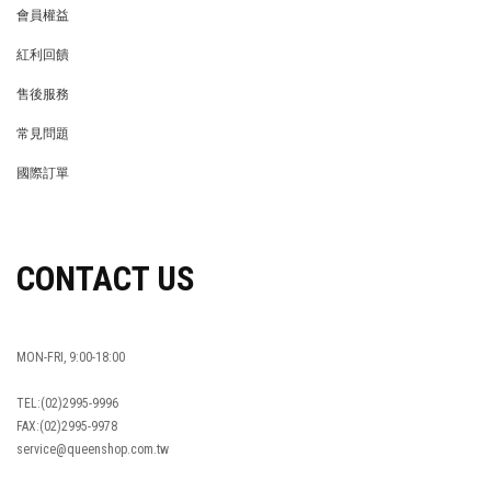
會員權益
MEMBER
紅利回饋
REWARDS POINTS
售後服務
RETURN POLICY
常見問題
FAQ
國際訂單
OVERSEAS ORDERS
CONTACT US
MON-FRI, 9:00-18:00
TEL:(02)2995-9996
FAX:(02)2995-9978
service@queenshop.com.tw