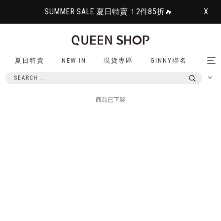
SUMMER SALE 夏日特賣！2件85折🔥
X
夏日特賣
NEW IN
現貨專區
GINNY聯名
Tog
nav
商品已下架