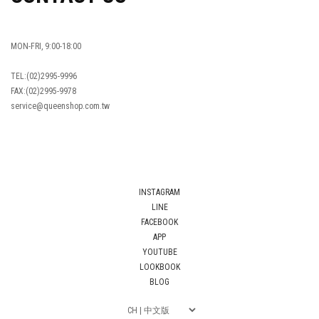
MON-FRI, 9:00-18:00
TEL:(02)2995-9996
FAX:(02)2995-9978
service@queenshop.com.tw
INSTAGRAM
LINE
FACEBOOK
APP
YOUTUBE
LOOKBOOK
BLOG