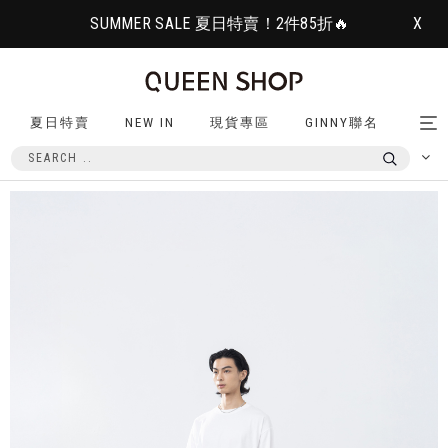
SUMMER SALE 夏日特賣！2件85折🔥
X
夏日特賣
NEW IN
現貨專區
GINNY聯名
Tog
nav