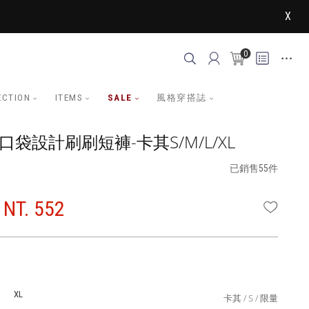
X
0
ECTION
ITEMS
SALE
風格穿搭誌
口袋設計刷刷短褲-卡其S/M/L/XL
已銷售55件
NT. 552
WISHLI
XL
卡其
S
限量