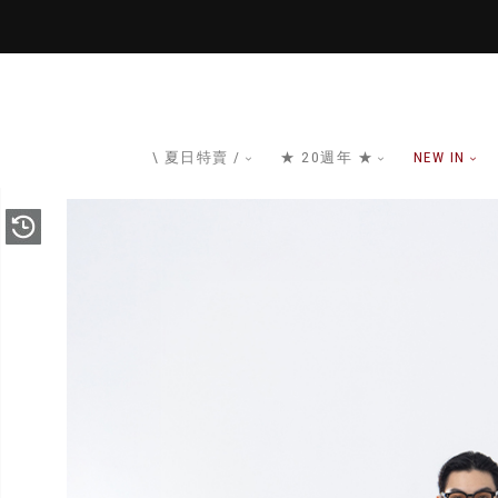
\ 夏日特賣 /
★ 20週年 ★
NEW IN