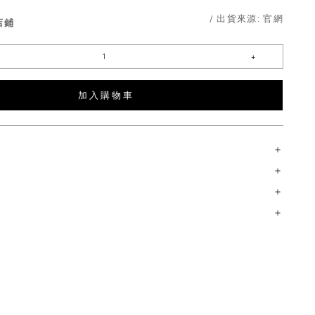
/ 出貨來源:
官網
店鋪
加 入 購 物 車