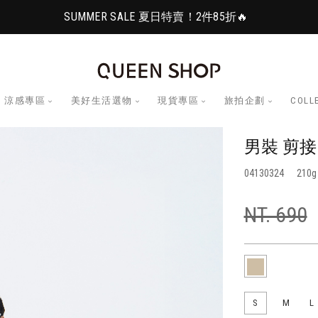
SUMMER SALE 夏日特賣！2件85折🔥
涼感專區
美好生活選物
現貨專區
旅拍企劃
COLL
男裝 剪接
04130324
210
NT. 690
S
M
L