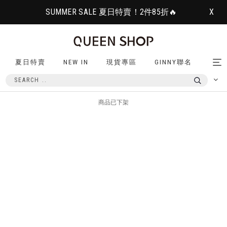
SUMMER SALE 夏日特賣！2件85折🔥
X
夏日特賣
NEW IN
現貨專區
GINNY聯名
Tog
nav
商品已下架