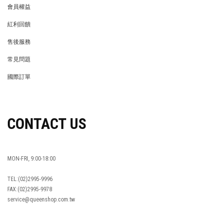
會員權益
MEMBER
紅利回饋
REWARDS POINTS
售後服務
RETURN POLICY
常見問題
FAQ
國際訂單
OVERSEAS ORDERS
CONTACT US
MON-FRI, 9:00-18:00
TEL:(02)2995-9996
FAX:(02)2995-9978
service@queenshop.com.tw