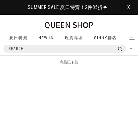
SUMMER SALE 夏日特賣！2件85折🔥
X
夏日特賣
NEW IN
現貨專區
GINNY聯名
Tog
nav
商品已下架