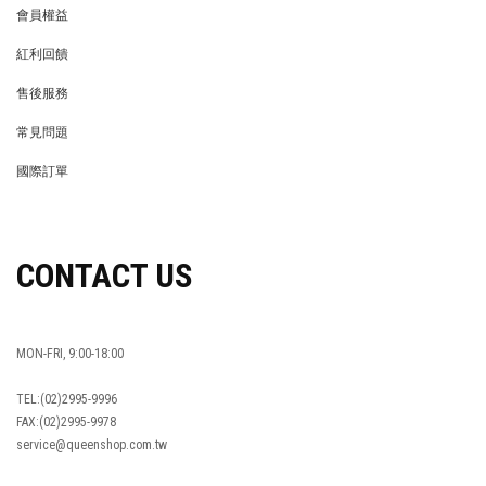
會員權益
MEMBER
紅利回饋
REWARDS POINTS
售後服務
RETURN POLICY
常見問題
FAQ
國際訂單
OVERSEAS ORDERS
CONTACT US
MON-FRI, 9:00-18:00
TEL:(02)2995-9996
FAX:(02)2995-9978
service@queenshop.com.tw