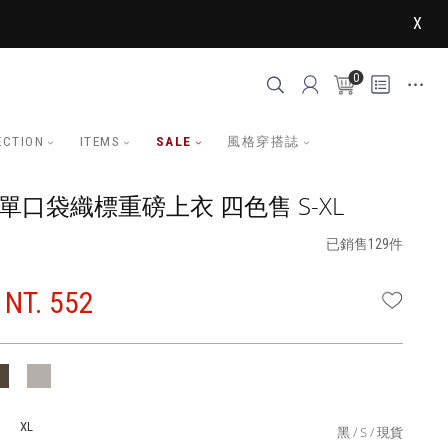
X
0
ECTION
ITEMS
SALE
風格穿搭誌
單口袋織標重磅上衣 四色售 S-XL
已銷售129件
NT. 552
WISHLI
XL
黑
S
現貨