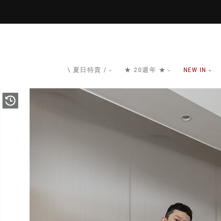
\ 夏日特賣 /
★ 20週年 ★
NEW IN