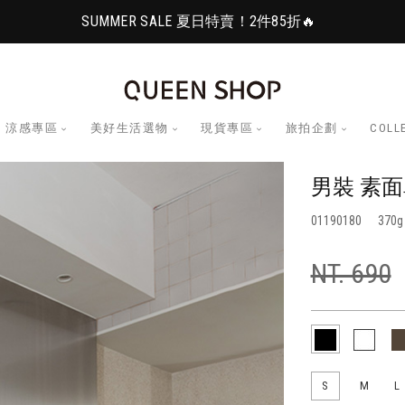
SUMMER SALE 夏日特賣！2件85折🔥
涼感專區
美好生活選物
現貨專區
旅拍企劃
COLL
男裝 素面
01190180
370
NT. 690
S
M
L