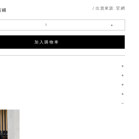
/ 出貨來源:
官網
店鋪
加 入 購 物 車
薦