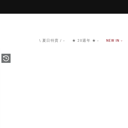
\ 夏日特賣 /
★ 20週年 ★
NEW IN