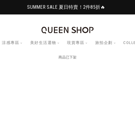
SUMMER SALE 夏日特賣！2件85折🔥
涼感專區
美好生活選物
現貨專區
旅拍企劃
COLL
商品已下架