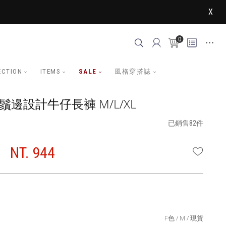
X
0
ECTION
ITEMS
SALE
風格穿搭誌
鬚邊設計牛仔長褲 M/L/XL
已銷售82件
NT. 944
WISHLI
F色
M
現貨