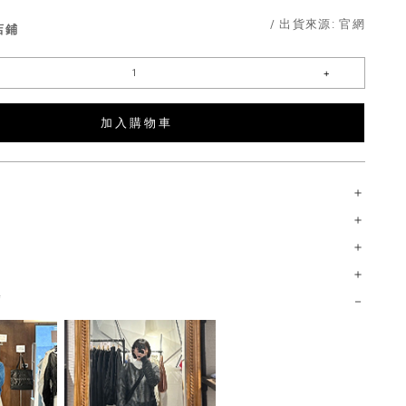
/ 出貨來源:
官網
店鋪
加 入 購 物 車
薦