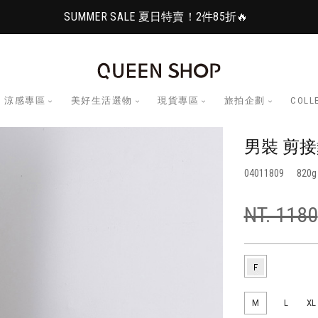
SUMMER SALE 夏日特賣！2件85折🔥
涼感專區
美好生活選物
現貨專區
旅拍企劃
COLL
男裝 剪接
04011809
820
NT. 1180
M
L
XL