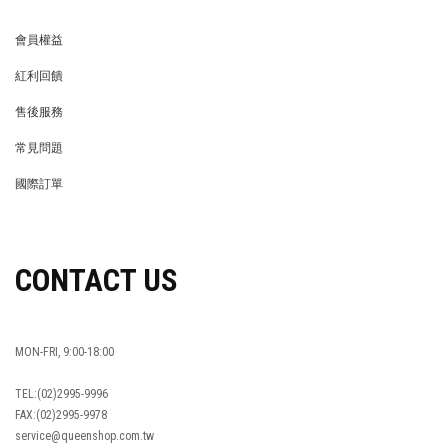
會員權益
MEMBER
紅利回饋
REWARDS POINTS
售後服務
RETURN POLICY
常見問題
FAQ
國際訂單
OVERSEAS ORDERS
CONTACT US
MON-FRI, 9:00-18:00
TEL:(02)2995-9996
FAX:(02)2995-9978
service@queenshop.com.tw