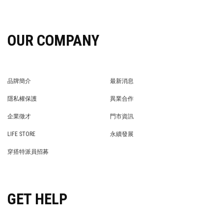
OUR COMPANY
品牌簡介
最新消息
BRAND STORY
NEWS
隱私權保護
異業合作
PRIVACY POLICY
BRAND COOPERATION
企業徵才
門市資訊
WE’RE HIRING!
STORE
LIFE STORE
永續發展
LIFE STORE
永續發展
穿搭特派員招募
穿搭特派員招募
GET HELP