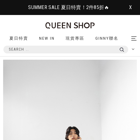
SUMMER SALE 夏日特賣！2件85折🔥
X
夏日特賣
NEW IN
現貨專區
GINNY聯名
Tog
nav