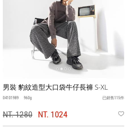
男裝 豹紋造型大口袋牛仔長褲 S-XL
04101989
960
已銷售115件
NT. 1280
NT. 1024
W