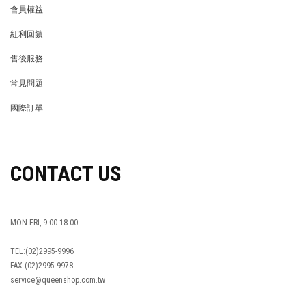
會員權益
MEMBER
紅利回饋
REWARDS POINTS
售後服務
RETURN POLICY
常見問題
FAQ
國際訂單
OVERSEAS ORDERS
CONTACT US
MON-FRI, 9:00-18:00
TEL:(02)2995-9996
FAX:(02)2995-9978
service@queenshop.com.tw