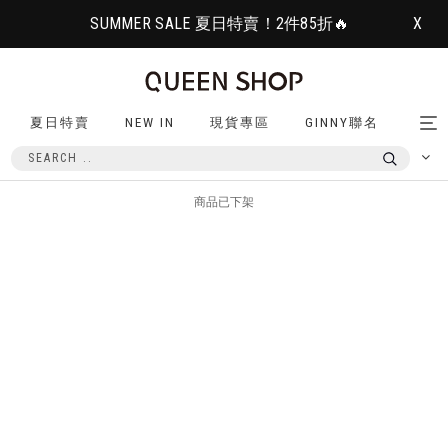
SUMMER SALE 夏日特賣！2件85折🔥
X
夏日特賣
NEW IN
現貨專區
GINNY聯名
Tog
nav
商品已下架