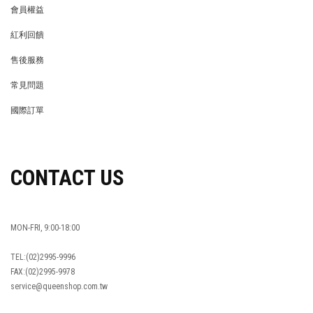
會員權益
MEMBER
紅利回饋
REWARDS POINTS
售後服務
RETURN POLICY
常見問題
FAQ
國際訂單
OVERSEAS ORDERS
CONTACT US
MON-FRI, 9:00-18:00
TEL:(02)2995-9996
FAX:(02)2995-9978
service@queenshop.com.tw