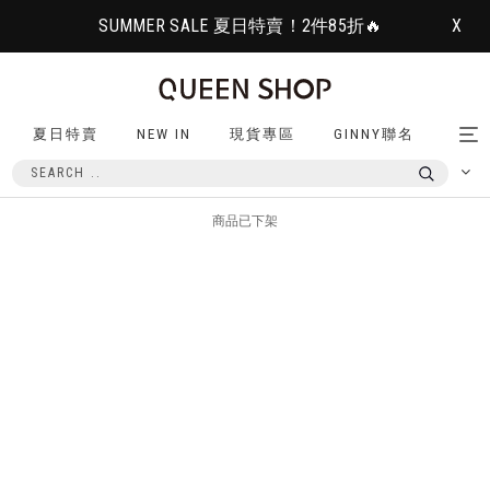
SUMMER SALE 夏日特賣！2件85折🔥
X
夏日特賣
NEW IN
現貨專區
GINNY聯名
Tog
nav
商品已下架