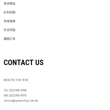
會員權益
MEMBER
紅利回饋
REWARDS POINTS
售後服務
RETURN POLICY
常見問題
FAQ
國際訂單
OVERSEAS ORDERS
CONTACT US
MON-FRI, 9:00-18:00
TEL:(02)2995-9996
FAX:(02)2995-9978
service@queenshop.com.tw