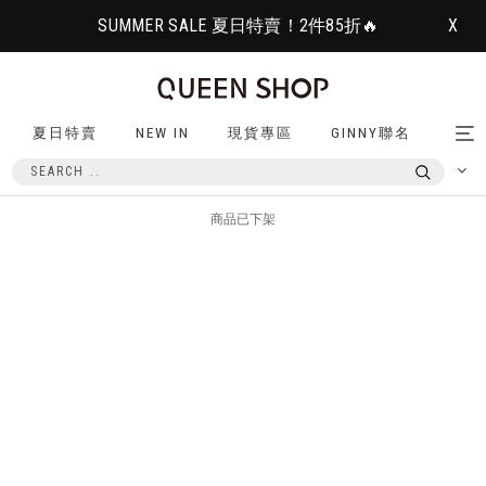
SUMMER SALE 夏日特賣！2件85折🔥
X
夏日特賣
NEW IN
現貨專區
GINNY聯名
Tog
nav
商品已下架