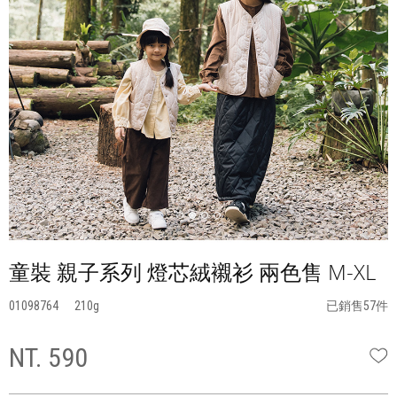
童裝 親子系列 燈芯絨襯衫 兩色售 M-XL
01098764
210
已銷售57件
NT. 590
W