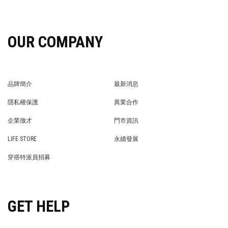
OUR COMPANY
品牌簡介
最新消息
BRAND STORY
NEWS
隱私權保護
異業合作
PRIVACY POLICY
BRAND COOPERATION
企業徵才
門市資訊
WE’RE HIRING!
STORE
LIFE STORE
永續發展
LIFE STORE
永續發展
穿搭特派員招募
穿搭特派員招募
GET HELP