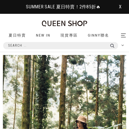
SUMMER SALE 夏日特賣！2件85折🔥
X
夏日特賣
NEW IN
現貨專區
GINNY聯名
Tog
nav