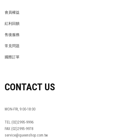
會員權益
MEMBER
紅利回饋
REWARDS POINTS
售後服務
RETURN POLICY
常見問題
FAQ
國際訂單
OVERSEAS ORDERS
CONTACT US
MON-FRI, 9:00-18:00
TEL:(02)2995-9996
FAX:(02)2995-9978
service@queenshop.com.tw