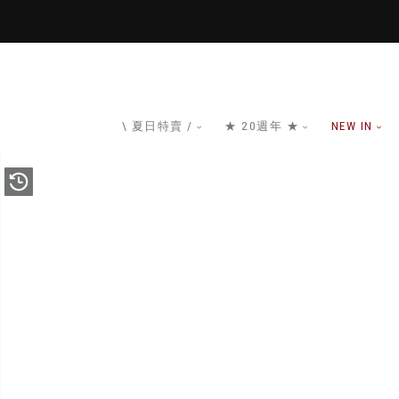
\ 夏日特賣 /
★ 20週年 ★
NEW IN