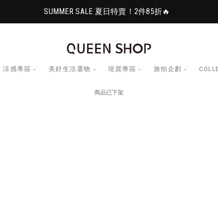
SUMMER SALE 夏日特賣！2件85折🔥
涼感專區
美好生活選物
現貨專區
旅拍企劃
COLL
商品已下架