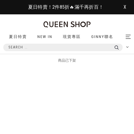
夏日特賣！2件85折🔥滿千再折百！
X
夏日特賣
NEW IN
現貨專區
GINNY聯名
Tog
nav
商品已下架