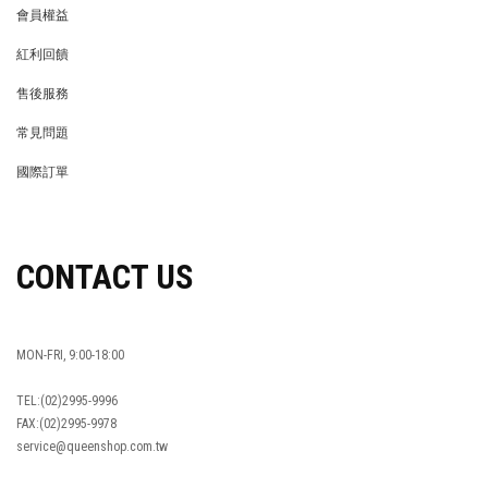
會員權益
MEMBER
紅利回饋
REWARDS POINTS
售後服務
RETURN POLICY
常見問題
FAQ
國際訂單
OVERSEAS ORDERS
CONTACT US
MON-FRI, 9:00-18:00
TEL:(02)2995-9996
FAX:(02)2995-9978
service@queenshop.com.tw