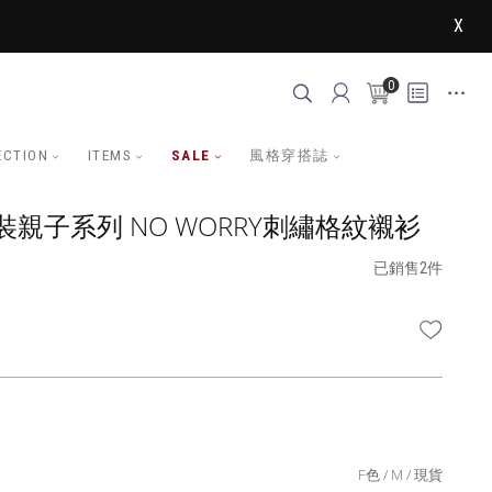
X
0
ECTION
ITEMS
SALE
風格穿搭誌
親子系列 NO WORRY刺繡格紋襯衫
已銷售2件
WISHLI
F色
M
現貨