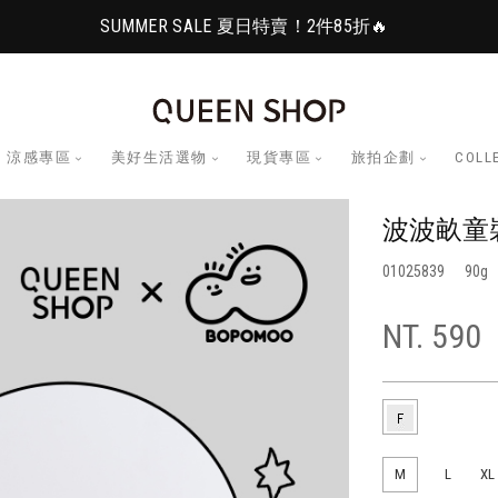
SUMMER SALE 夏日特賣！2件85折🔥
涼感專區
美好生活選物
現貨專區
旅拍企劃
COLL
波波畝童裝
01025839
90
NT. 590
M
L
XL