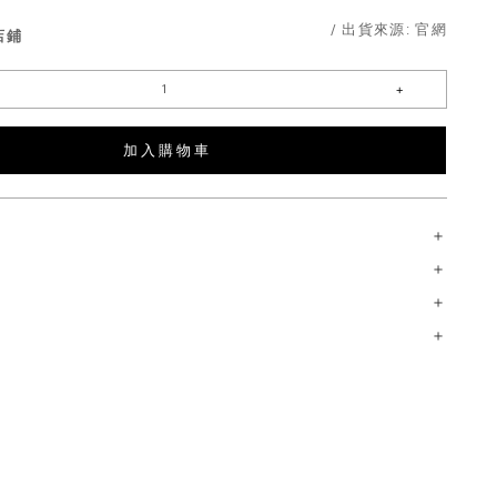
/ 出貨來源:
官網
店鋪
加 入 購 物 車