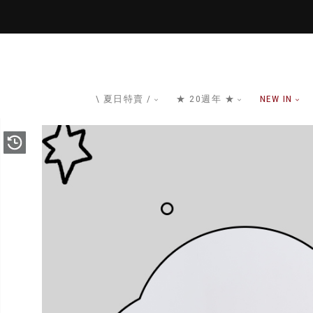
\ 夏日特賣 /
★ 20週年 ★
NEW IN