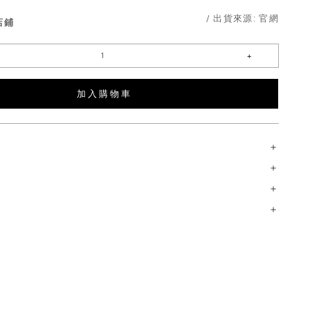
/ 出貨來源:
官網
店鋪
加 入 購 物 車