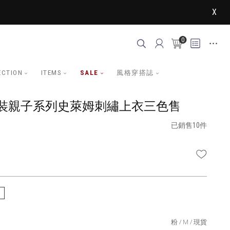
X
0
ECTION
ITEMS
SALE
風格穿搭誌
裝親子系列史萊姆刺繡上衣三色售
已銷售10件
WISHLI
粉
M
現貨