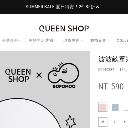
SUMMER SALE 夏日特賣！2件85折🔥
涼感專區
美好生活選物
現貨專區
旅拍企劃
COLL
波波畝童
01190382
160
NT. 590
M
L
XL