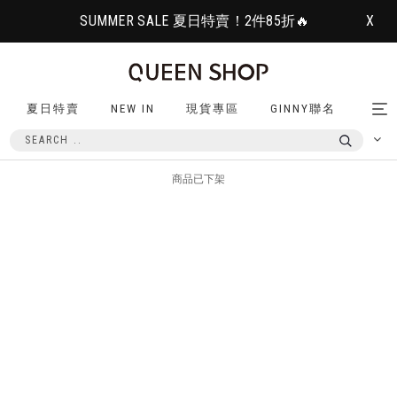
SUMMER SALE 夏日特賣！2件85折🔥
X
夏日特賣
NEW IN
現貨專區
GINNY聯名
Tog
nav
商品已下架