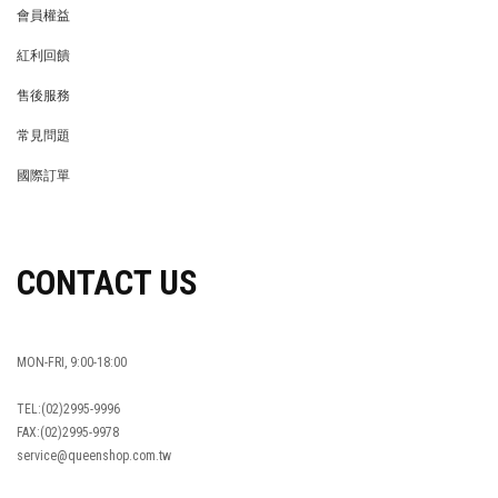
會員權益
MEMBER
紅利回饋
REWARDS POINTS
售後服務
RETURN POLICY
常見問題
FAQ
國際訂單
OVERSEAS ORDERS
CONTACT US
MON-FRI, 9:00-18:00
TEL:(02)2995-9996
FAX:(02)2995-9978
service@queenshop.com.tw