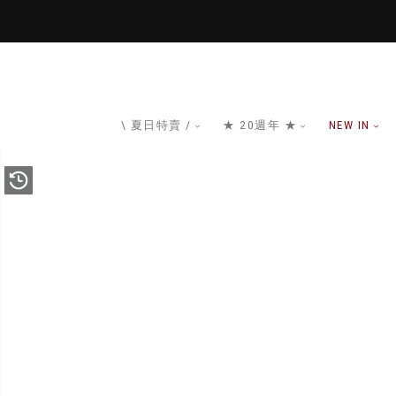
\ 夏日特賣 /
★ 20週年 ★
NEW IN