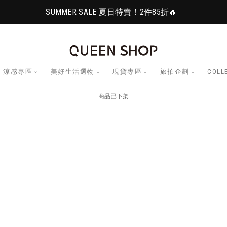
SUMMER SALE 夏日特賣！2件85折🔥
涼感專區
美好生活選物
現貨專區
旅拍企劃
COLL
商品已下架