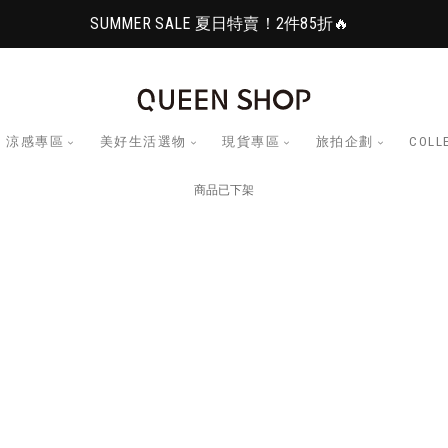
SUMMER SALE 夏日特賣！2件85折🔥
涼感專區
美好生活選物
現貨專區
旅拍企劃
COLL
商品已下架