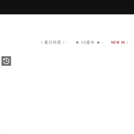
\ 夏日特賣 /
★ 20週年 ★
NEW IN