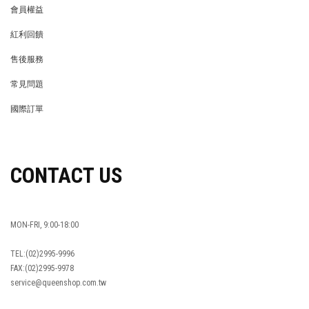
會員權益
MEMBER
紅利回饋
REWARDS POINTS
售後服務
RETURN POLICY
常見問題
FAQ
國際訂單
OVERSEAS ORDERS
CONTACT US
MON-FRI, 9:00-18:00
TEL:(02)2995-9996
FAX:(02)2995-9978
service@queenshop.com.tw