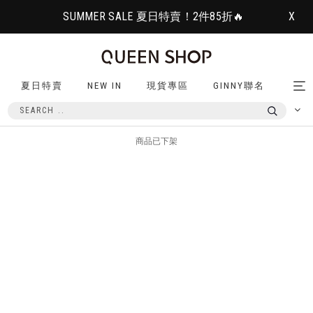
SUMMER SALE 夏日特賣！2件85折🔥
X
夏日特賣
NEW IN
現貨專區
GINNY聯名
Tog
nav
商品已下架