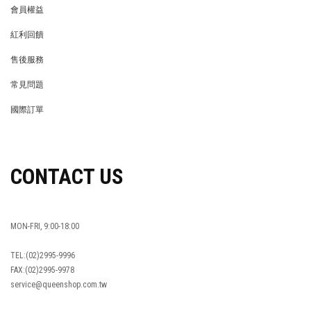
會員權益
MEMBER
紅利回饋
REWARDS POINTS
售後服務
RETURN POLICY
常見問題
FAQ
國際訂單
OVERSEAS ORDERS
CONTACT US
MON-FRI, 9:00-18:00
TEL:(02)2995-9996
FAX:(02)2995-9978
service@queenshop.com.tw