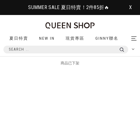
SUMMER SALE 夏日特賣！2件85折🔥
X
夏日特賣
NEW IN
現貨專區
GINNY聯名
Tog
nav
商品已下架