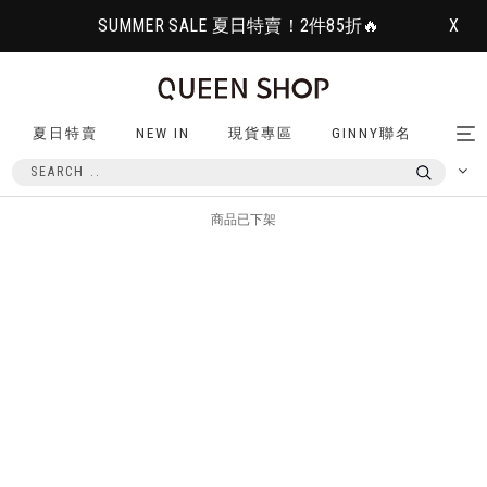
SUMMER SALE 夏日特賣！2件85折🔥
X
夏日特賣
NEW IN
現貨專區
GINNY聯名
Tog
nav
商品已下架