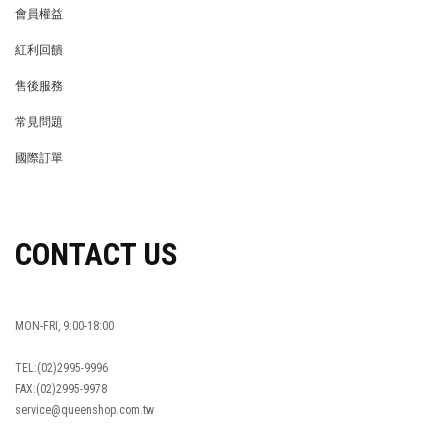
會員權益
MEMBER
紅利回饋
REWARDS POINTS
售後服務
RETURN POLICY
常見問題
FAQ
國際訂單
OVERSEAS ORDERS
CONTACT US
MON-FRI, 9:00-18:00
TEL:(02)2995-9996
FAX:(02)2995-9978
service@queenshop.com.tw