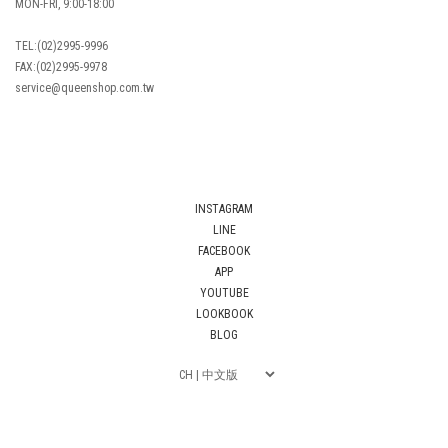
MON-FRI, 9:00-18:00
TEL:(02)2995-9996
FAX:(02)2995-9978
service@queenshop.com.tw
INSTAGRAM
LINE
FACEBOOK
APP
YOUTUBE
LOOKBOOK
BLOG