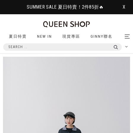
SUMMER SALE 夏日特賣！2件85折🔥
X
夏日特賣
NEW IN
現貨專區
GINNY聯名
Tog
nav