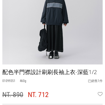
配色半門襟設計刷刷長袖上衣-深藍1/2
01099351
460
已銷售1件
NT. 890
NT. 712
W