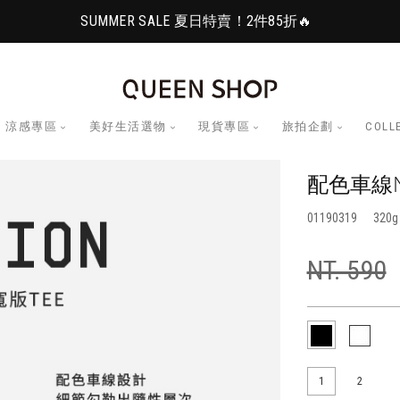
SUMMER SALE 夏日特賣！2件85折🔥
涼感專區
美好生活選物
現貨專區
旅拍企劃
COLL
配色車線N
01190319
320
NT. 590
1
2