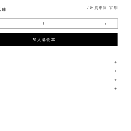
/ 出貨來源:
官網
店鋪
加 入 購 物 車