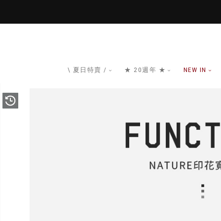
\ 夏日特賣 /
★ 20週年 ★
NEW IN