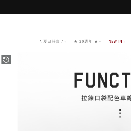
\ 夏日特賣 /
★ 20週年 ★
NEW IN