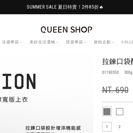
SUMMER SALE 夏日特賣！2件85折🔥
涼感專區
美好生活選物
現貨專區
旅拍企劃
COLL
拉鍊口袋配
01190350
300
NT. 690
1
2