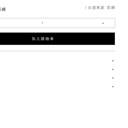
/ 出貨來源:
官網
店鋪
加 入 購 物 車