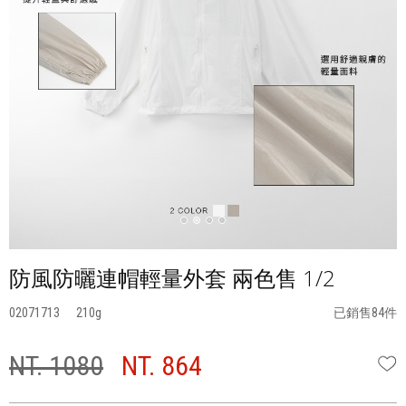
防風防曬連帽輕量外套 兩色售 1/2
02071713
210
已銷售84件
NT. 1080
NT. 864
W