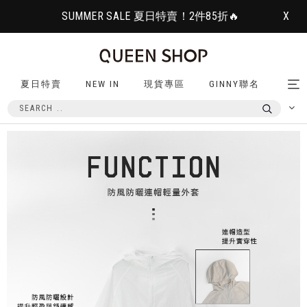
SUMMER SALE 夏日特賣！2件85折🔥
X
夏日特賣
NEW IN
現貨專區
GINNY聯名
Tog
nav