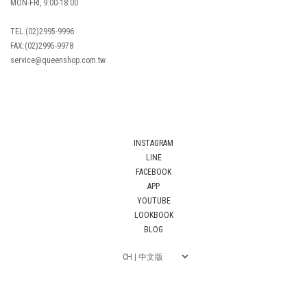
MON-FRI, 9:00-18:00
TEL:(02)2995-9996
FAX:(02)2995-9978
service@queenshop.com.tw
INSTAGRAM
LINE
FACEBOOK
APP
YOUTUBE
LOOKBOOK
BLOG