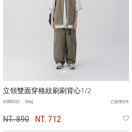
立領雙面穿格紋刷刷背心1/2
02080323
360
已銷售6件
NT. 890
NT. 712
W