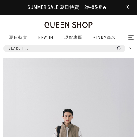
SUMMER SALE 夏日特賣！2件85折🔥
X
夏日特賣
NEW IN
現貨專區
GINNY聯名
Tog
nav