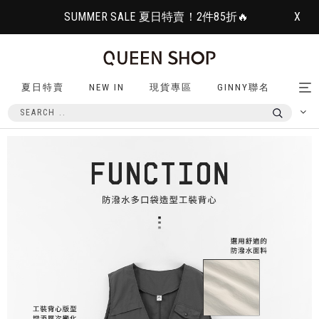
SUMMER SALE 夏日特賣！2件85折🔥
X
夏日特賣
NEW IN
現貨專區
GINNY聯名
Tog
nav