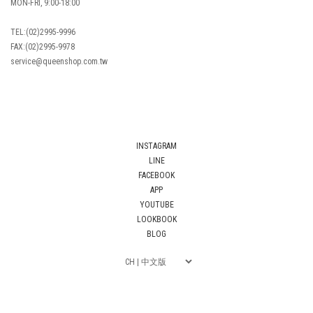
MON-FRI, 9:00-18:00
TEL:(02)2995-9996
FAX:(02)2995-9978
service@queenshop.com.tw
INSTAGRAM
LINE
FACEBOOK
APP
YOUTUBE
LOOKBOOK
BLOG