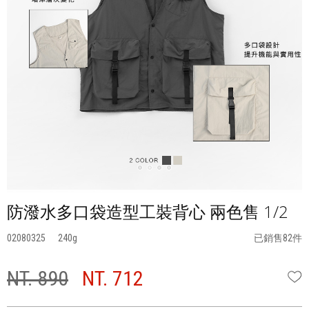
防潑水多口袋造型工裝背心 兩色售 1/2
02080325
240
已銷售82件
NT. 890
NT. 712
W