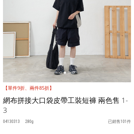
【單件9折、兩件85折】
網布拼接大口袋皮帶工裝短褲 兩色售 1-
3
04130313
280
已銷售101件