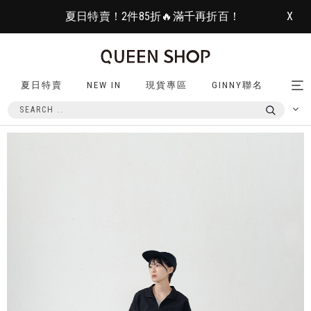
夏日特賣！2件85折🔥滿千再折百！
X
夏日特賣
NEW IN
現貨專區
GINNY聯名
Tog
nav