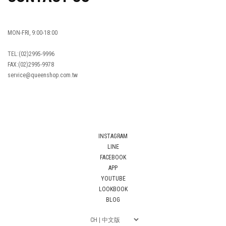
MON-FRI, 9:00-18:00
TEL:(02)2995-9996
FAX:(02)2995-9978
service@queenshop.com.tw
INSTAGRAM
LINE
FACEBOOK
APP
YOUTUBE
LOOKBOOK
BLOG