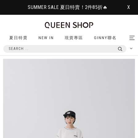
SUMMER SALE 夏日特賣！2件85折🔥
X
夏日特賣
NEW IN
現貨專區
GINNY聯名
Tog
nav