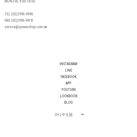
MON-FRI, 9:00-18:00
TEL:(02)2995-9996
FAX:(02)2995-9978
service@queenshop.com.tw
INSTAGRAM
LINE
FACEBOOK
APP
YOUTUBE
LOOKBOOK
BLOG