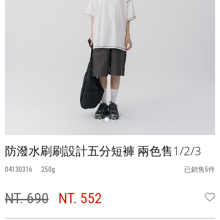
防潑水刷刷設計五分短褲 兩色售1/2/3
04130316
250
已銷售5件
NT. 690
NT. 552
W