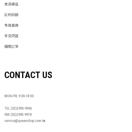
會員權益
MEMBER
紅利回饋
REWARDS POINTS
售後服務
RETURN POLICY
常見問題
FAQ
國際訂單
OVERSEAS ORDERS
CONTACT US
MON-FRI, 9:00-18:00
TEL:(02)2995-9996
FAX:(02)2995-9978
service@queenshop.com.tw