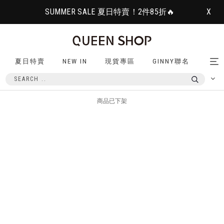
SUMMER SALE 夏日特賣！2件85折🔥
X
夏日特賣
NEW IN
現貨專區
GINNY聯名
Tog
nav
商品已下架