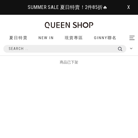
SUMMER SALE 夏日特賣！2件85折🔥
X
夏日特賣
NEW IN
現貨專區
GINNY聯名
Tog
nav
商品已下架