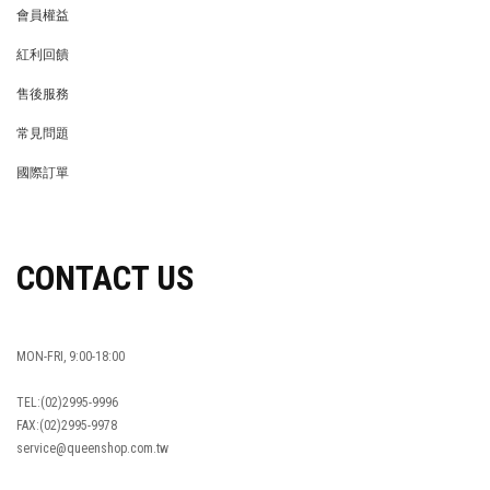
會員權益
MEMBER
紅利回饋
REWARDS POINTS
售後服務
RETURN POLICY
常見問題
FAQ
國際訂單
OVERSEAS ORDERS
CONTACT US
MON-FRI, 9:00-18:00
TEL:(02)2995-9996
FAX:(02)2995-9978
service@queenshop.com.tw