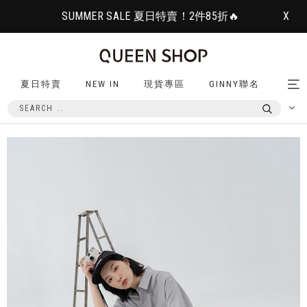
SUMMER SALE 夏日特賣！2件85折🔥
X
夏日特賣
NEW IN
現貨專區
GINNY聯名
Tog
nav