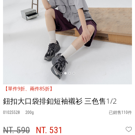
【單件9折、兩件85折】
鈕扣大口袋排釦短袖襯衫 三色售1/2
01025528
200
已銷售110件
NT. 590
NT. 531
W