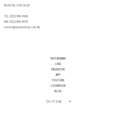
MON-FRI, 9:00-18:00
TEL:(02)2995-9996
FAX:(02)2995-9978
service@queenshop.com.tw
INSTAGRAM
LINE
FACEBOOK
APP
YOUTUBE
LOOKBOOK
BLOG