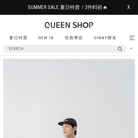
SUMMER SALE 夏日特賣！2件85折🔥
X
夏日特賣
NEW IN
現貨專區
GINNY聯名
Tog
nav