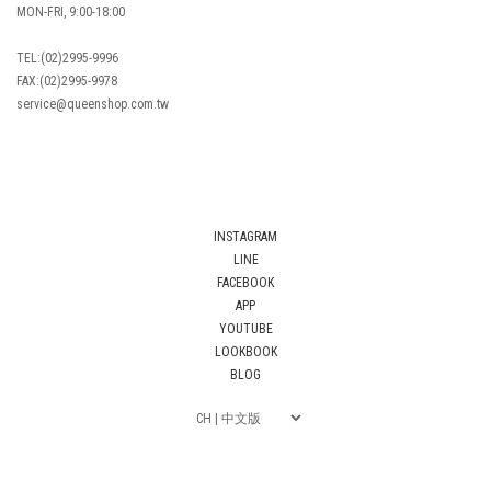
MON-FRI, 9:00-18:00
TEL:(02)2995-9996
FAX:(02)2995-9978
service@queenshop.com.tw
INSTAGRAM
LINE
FACEBOOK
APP
YOUTUBE
LOOKBOOK
BLOG