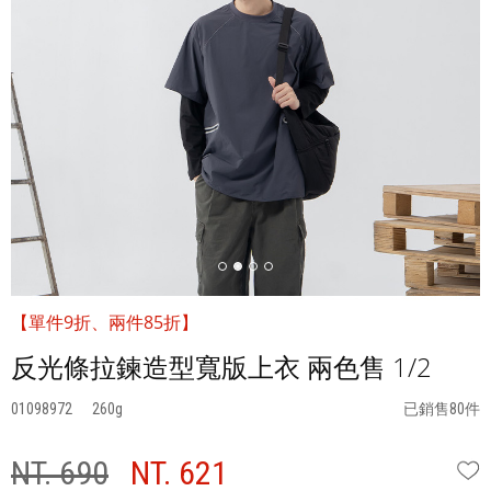
【單件9折、兩件85折】
反光條拉鍊造型寬版上衣 兩色售 1/2
01098972
260
已銷售80件
NT. 690
NT. 621
W