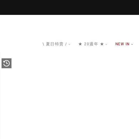
\ 夏日特賣 /
★ 20週年 ★
NEW IN