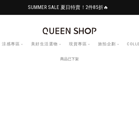
SUMMER SALE 夏日特賣！2件85折🔥
涼感專區
美好生活選物
現貨專區
旅拍企劃
COLL
商品已下架