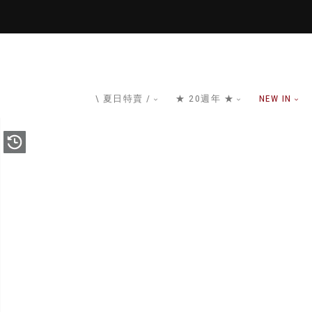
\ 夏日特賣 /
★ 20週年 ★
NEW IN