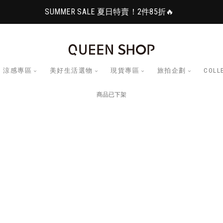
SUMMER SALE 夏日特賣！2件85折🔥
涼感專區
美好生活選物
現貨專區
旅拍企劃
COLL
商品已下架