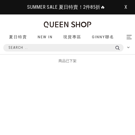
SUMMER SALE 夏日特賣！2件85折🔥
X
夏日特賣
NEW IN
現貨專區
GINNY聯名
Tog
nav
商品已下架