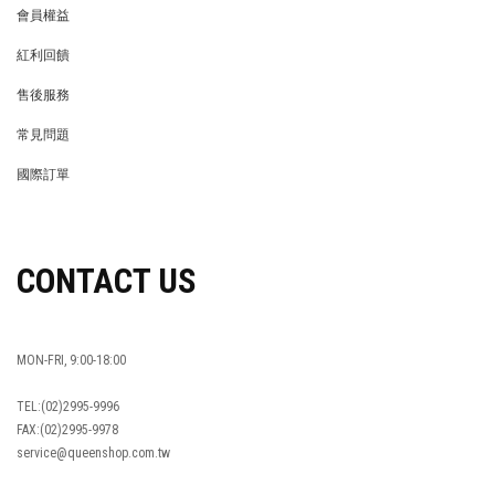
會員權益
MEMBER
紅利回饋
REWARDS POINTS
售後服務
RETURN POLICY
常見問題
FAQ
國際訂單
OVERSEAS ORDERS
CONTACT US
MON-FRI, 9:00-18:00
TEL:(02)2995-9996
FAX:(02)2995-9978
service@queenshop.com.tw