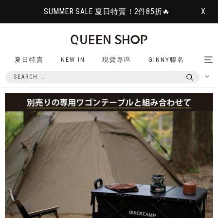
SUMMER SALE 夏日特賣！2件85折🔥
X
夏日特賣
NEW IN
現貨專區
GINNY聯名
Tog
nav