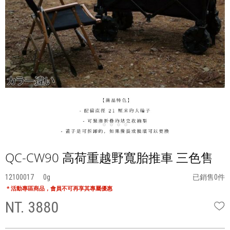
QC-CW90 高荷重越野寬胎推車 三色售
12100017
0
已銷售0件
* 活動專區商品，會員不可再享其專屬優惠
NT. 3880
W